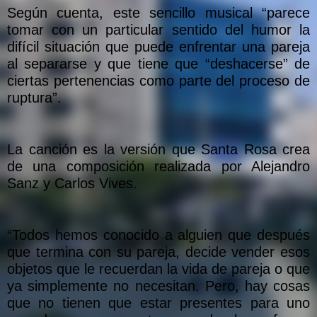
Según cuenta, este sencillo musical “parece
tomar con un particular sentido del humor la
difícil situación que puede enfrentar una pareja
al separarse y que tiene que “deshacerse” de
ciertas pertenencias como parte del proceso de
ruptura”.
La canción es la versión que Santa Rosa crea
de una composición realizada por Alejandro
Sanz y Carlos Vives.
“Todos hemos conocido a alguien que después
que termina con su pareja, decide vender esos
objetos que le recuerdan la vida de pareja o que
ya simplemente no necesitan. Pero, hay cosas
que no tienen que estar presentes para uno