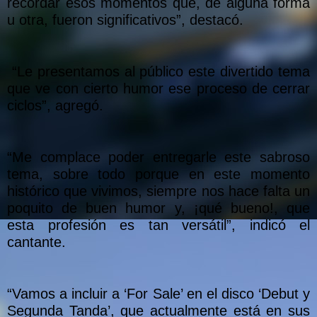
recordar esos momentos que, de alguna forma
u otra, fueron significativos”, destacó.
“Le presentamos al público este divertido tema
que ve con cierto humor ese proceso de cerrar
ciclos”, agregó.
“Me complace poder entregarle este sabroso
tema, sobre todo porque en este momento
histórico que vivimos, siempre nos hace falta un
poquito de buen humor y, ¡qué bueno!, que
esta profesión es tan versátil”, indicó el
cantante.
“Vamos a incluir a ‘For Sale’ en el disco ‘Debut y
Segunda Tanda’, que actualmente está en sus