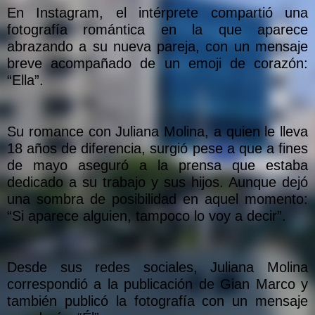
En Instagram, el intérprete compartió una
fotografía romántica en la que aparece
abrazando a su nueva pareja, con un mensaje
breve acompañado de un emoji de corazón:
“Ella”.
Su romance con Juliana Molina, a quien le lleva
18 años de diferencia, surgió pese a que a fines
de mayo aseguró a la prensa que estaba
dedicado a su trabajo y sus hijos. Aunque dejó
una sombra de posibilidad en aquel momento:
“Si aparece alguien, tampoco lo voy a decir”.
Desde sus redes sociales, Juliana Molina
correspondió a la publicación de Gian Marco y
también publicó la fotografía con un mensaje