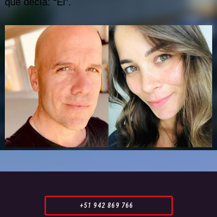
que decía: “Él”.
+51 942 869 766