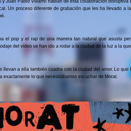
 y Juan Pablo Villamil hablan de esta colaboración disruptiva 
al. Un proceso diferente de grabación que les ha llevado a l
pé.
na el pop y el rap de una manera tan natural que asusta pe
odaje del vídeo se han ido a rodar a la ciudad de la luz a la que
e llevan a ella también cuadra con la ciudad del amor. Lo que
ra exactamente lo que necesitábamos escuchar de Morat.