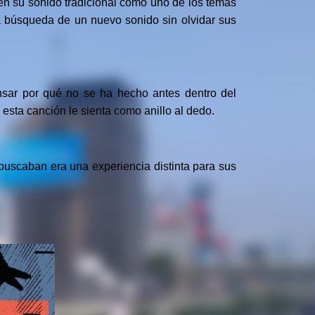
en su sonido tradicional como uno de los temas
a búsqueda de un nuevo sonido sin olvidar sus
nsar por qué no se ha hecho antes dentro del
 esta canción le sienta como anillo al dedo.
 buscaban era una experiencia distinta para sus