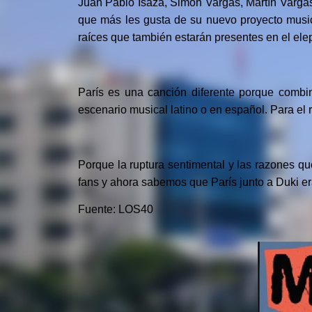
Juan Pablo Isaza, Simón Vargas, Martín Vargas
que más les gusta de su nuevo proyecto music
raíces que también estarán presentes en el ele
París es una canción diferente porque combi
escenario musical latino o en español. Para el r
Porque la ruptura sentimental y las razones qu
fans y ahora sabemos que París junto a Duki e
Fuente: LOS40