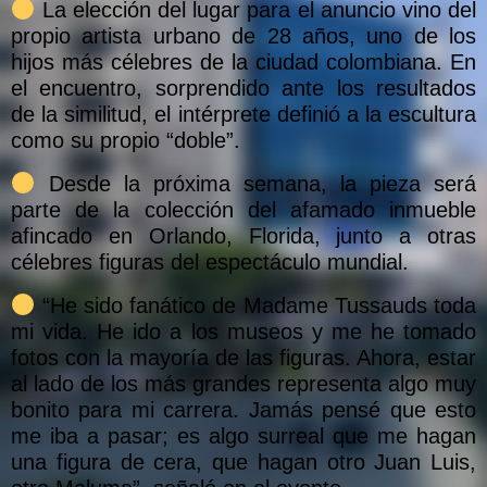
La elección del lugar para el anuncio vino del
propio artista urbano de 28 años, uno de los
hijos más célebres de la ciudad colombiana. En
el encuentro, sorprendido ante los resultados
de la similitud, el intérprete definió a la escultura
como su propio “doble”.
Desde la próxima semana, la pieza será
parte de la colección del afamado inmueble
afincado en Orlando, Florida, junto a otras
célebres figuras del espectáculo mundial.
“He sido fanático de Madame Tussauds toda
mi vida. He ido a los museos y me he tomado
fotos con la mayoría de las figuras. Ahora, estar
al lado de los más grandes representa algo muy
bonito para mi carrera. Jamás pensé que esto
me iba a pasar; es algo surreal que me hagan
una figura de cera, que hagan otro Juan Luis,