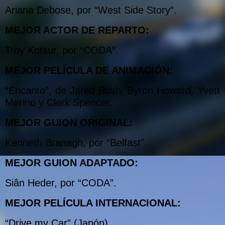
Ariana Debose, por “West Side Story”.
MEJOR ACTOR DE REPARTO:
Troy Kotsur, por “CODA”.
MEJOR PELÍCULA DE ANIMACIÓN:
“Encanto”, de Jared Bush, Byron Howard, Yvett
Merino y Clark Spencer.
MEJOR GUION ORIGINAL:
Kenneth Branagh, por “Belfast”.
MEJOR GUION ADAPTADO:
Siân Heder, por “CODA”.
MEJOR PELÍCULA INTERNACIONAL:
“Drive my Car” (Japón).