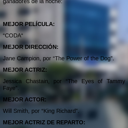
ganadores de la noche:
MEJOR PELÍCULA:
“CODA“
MEJOR DIRECCIÓN:
Jane Campion, por “The Power of the Dog”.
MEJOR ACTRIZ:
Jessica Chastain, por “The Eyes of Tammy
Faye”.
MEJOR ACTOR:
Will Smith, por “King Richard”.
MEJOR ACTRIZ DE REPARTO: