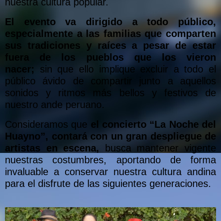
nuestra cultura popular.
El evento va dirigido a todo público,
especialmente a las familias que comparten
sus tradiciones y raíces a pesar de estar
fuera de los pueblos que los vieron
nacer;
sin que ello implique excluir a todo el
público ávido de compartir junto a aquellos
sonidos y ritmos más bellos y festivos de
nuestro ande peruano.
Consideramos que
el concierto “La Noche del
Huayno”, contará con un gran despliegue de
artistas en escena,
busca mantener vigente
nuestras costumbres, aportando de forma
invaluable a conservar nuestra cultura andina
para el disfrute de las siguientes generaciones.