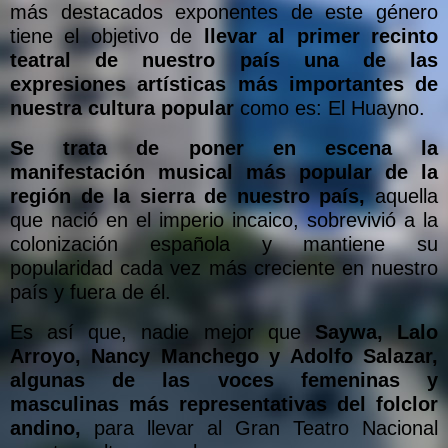
más destacados exponentes de este género
tiene el objetivo de
llevar al primer recinto
teatral de nuestro país una de las
expresiones artísticas más importantes de
nuestra cultura popular
como es: El Huayno.
Se trata de poner en escena la
manifestación musical más popular de la
región de la sierra de nuestro país,
aquella
que nació en el imperio incaico, sobrevivió a la
colonización española y mantiene su
popularidad cada vez más creciente en nuestro
país y fuera de él.
Es así que, nadie mejor que
Saywa, Lalo
Arroyo, Nancy Manchego y Adolfo Salazar,
algunas de las voces femeninas y
masculinas más representativas del folclor
andino,
para llevar al Gran Teatro Nacional