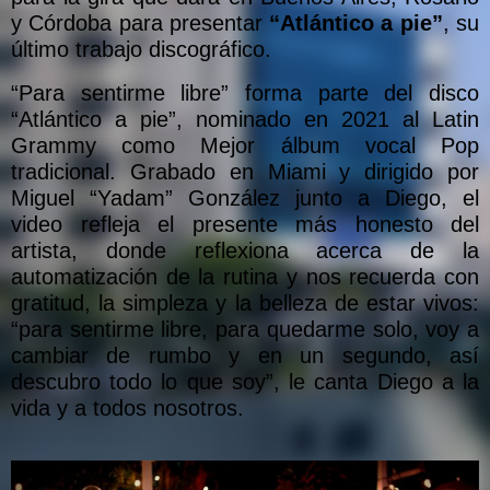
y Córdoba para presentar
“Atlántico a pie”
, su
último trabajo discográfico.
“Para sentirme libre” forma parte del disco
“Atlántico a pie”, nominado en 2021 al Latin
Grammy como Mejor álbum vocal Pop
tradicional. Grabado en Miami y dirigido por
Miguel “Yadam” González junto a Diego, el
video refleja el presente más honesto del
artista, donde reflexiona acerca de la
automatización de la rutina y nos recuerda con
gratitud, la simpleza y la belleza de estar vivos:
“para sentirme libre, para quedarme solo, voy a
cambiar de rumbo y en un segundo, así
descubro todo lo que soy”, le canta Diego a la
vida y a todos nosotros.