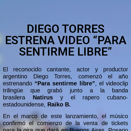
DIEGO TORRES
ESTRENA VIDEO “PARA
SENTIRME LIBRE”
El reconocido cantante, actor y productor
argentino Diego Torres, comenzó el año
estrenando
“Para sentirme libre”
, el videoclip
trilingüe que grabó junto a la banda
brasilera
Natirus
y el rapero cubano-
estadounidense,
Raiko B.
En el marco de este lanzamiento, el músico
confirmó el comienzo de la venta de tickets
para la gira que dará en Buenos Aires, Rosario