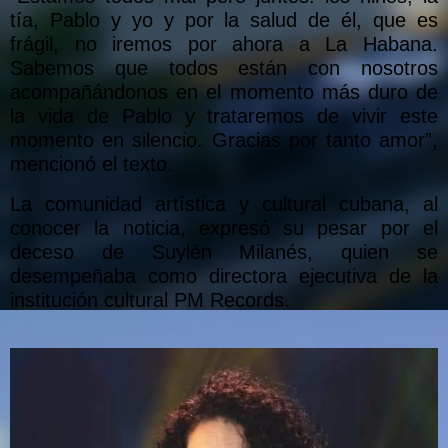
tía, Pablo y yo y por la salud de él, que es
frágil, no iremos por ahora a La Habana.
Sabemos que todos están con nosotros
acompañándonos en el momento más duro de
la vida de Pablo y trataremos de vivir este
momento en silencio. Gracias por tanto amor”,
mencionó el texto.
La comunidad artística y cultural cubana, al
conocer la noticia, expresó su pesar por el
deceso de Suylén Milanés, quien se
desempeñaba como directora ejecutiva de la
institución cultural PM Records.