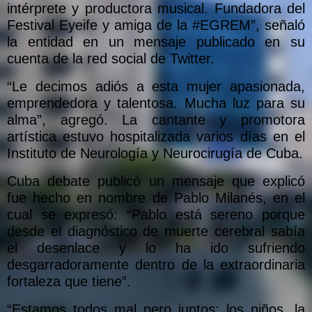
intérprete y productora musical. Fundadora del
Festival Eyeife y amiga de la #EGREM”, señaló
la entidad en un mensaje publicado en su
cuenta de la red social de Twitter.
“Le decimos adiós a esta mujer apasionada,
emprendedora y talentosa. Mucha luz para su
alma”, agregó. La cantante y promotora
artística estuvo hospitalizada varios días en el
Instituto de Neurología y Neurocirugía de Cuba.
Cuba debate publicó un mensaje que explicó
fue hecho en nombre de Pablo Milanés, en el
cual se expresó: “Pablo está sereno porque
desde el diagnóstico de muerte cerebral sabía
el desenlace y lo ha ido sufriendo
desgarradoramente dentro de la extraordinaria
fortaleza que tiene”.
“Estamos todos mal pero juntos: los niños, la