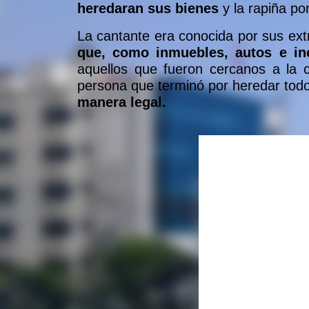
heredaran sus bienes
y la rapiña po
La cantante era conocida por sus ext
que, como inmuebles, autos e in
aquellos que fueron cercanos a la
persona que terminó por heredar todo
manera legal.