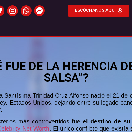
ESCÚCHANOS AQUÍ
É FUE DE LA HERENCIA DE
SALSA”?
e la Santísima Trinidad Cruz Alfonso nació el 21 d
ersey, Estados Unidos, dejando entre su legado can
”.
isterios más controvertidos fue
el destino de su
Celebrity Net Worth
. El único conflicto que existí