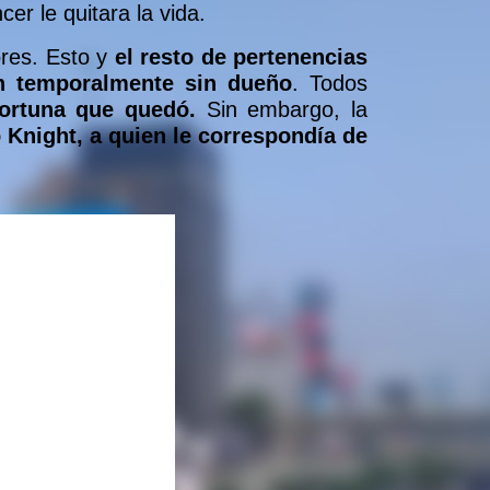
er le quitara la vida.
ores. Esto y
el resto de pertenencias
n temporalmente sin dueño
. Todos
fortuna que quedó.
Sin embargo, la
Knight, a quien le correspondía de