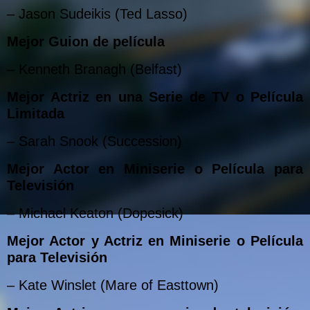
– Jason Sudeikis (Ted Lasso)
Mejor Guion de película
– Kenneth Branagh (Belfast)
Mejor Actriz en una Serie de TV o Película
Limitada
– Sarah Snook (Succession)
Mejor Actor en Miniserie o Película para
Televisión
– Michael Keaton (Dopesick)
Mejor Actor y Actriz en Miniserie o Película
para Televisión
– Kate Winslet (Mare of Easttown)