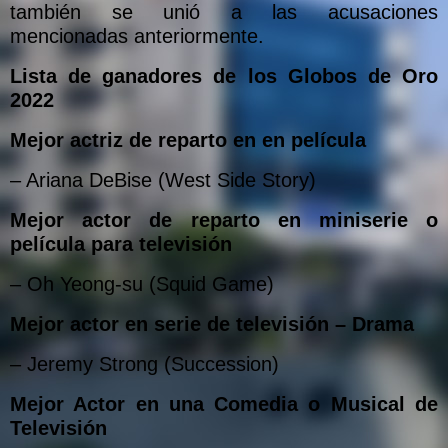
también se unió a las acusaciones
mencionadas anteriormente.
Lista de ganadores de los Globos de Oro
2022
Mejor actriz de reparto en en película
– Ariana DeBise (West Side Story)
Mejor actor de reparto en miniserie o
película para televisión
– Oh Yeong-su (Squid Game)
Mejor actor en serie de televisión – Drama
– Jeremy Strong (Succession)
Mejor Actor en una Comedia o Musical de
Televisión