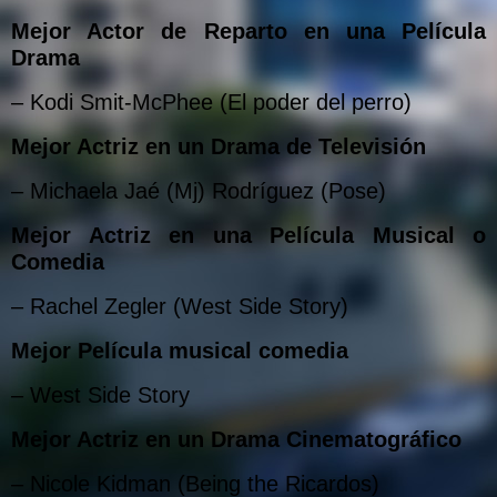
Mejor Actor de Reparto en una Película
Drama
– Kodi Smit-McPhee (El poder del perro)
Mejor Actriz en un Drama de Televisión
– Michaela Jaé (Mj) Rodríguez (Pose)
Mejor Actriz en una Película Musical o
Comedia
– Rachel Zegler (West Side Story)
Mejor Película musical comedia
– West Side Story
Mejor Actriz en un Drama Cinematográfico
– Nicole Kidman (Being the Ricardos)