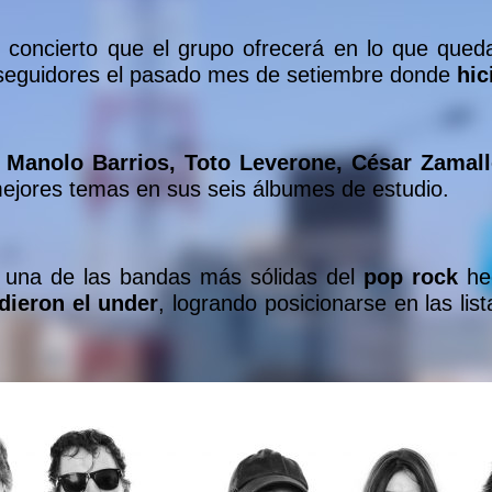
o concierto que el grupo ofrecerá en lo que queda
s seguidores el pasado mes de setiembre donde
hic
 Manolo Barrios, Toto Leverone, César Zama
mejores temas en sus seis álbumes de estudio.
una de las bandas más sólidas del
pop rock
he
dieron el under
, logrando posicionarse en las list