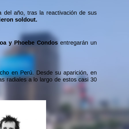
 del año, tras la reactivación de sus
ieron soldout.
lloa y Phoebe Condos
entregarán un
cho en Perú. Desde su aparición, en
as radiales a lo largo de estos casi 30