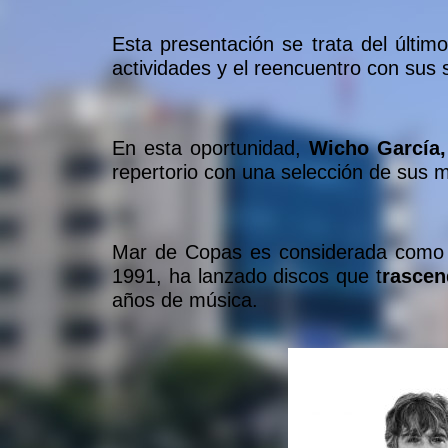
Esta presentación se trata del últim
actividades y el reencuentro con su
En esta oportunidad,
Wicho García,
repertorio con una selección de sus 
Mar de Copas es considerada como 
1991, ha lanzado discos que t
rascen
años de música.