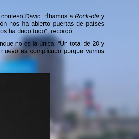
, confesó David. “Íbamos a
Rock-ola
y
ión nos ha abierto puertas de países
os ha dado todo”, recordó.
que no es la única. “Un total de 20 y
 nuevo es complicado porque vamos