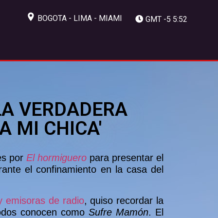
BOGOTA - LIMA - MIAMI
GMT -5 5:52
LA VERDADERA
A MI CHICA'
es por
El hormiguero
para presentar el
ante el confinamiento en la casa del
y emisoras de radio
, quiso recordar la
e todos conocen como
Sufre Mamón
. El