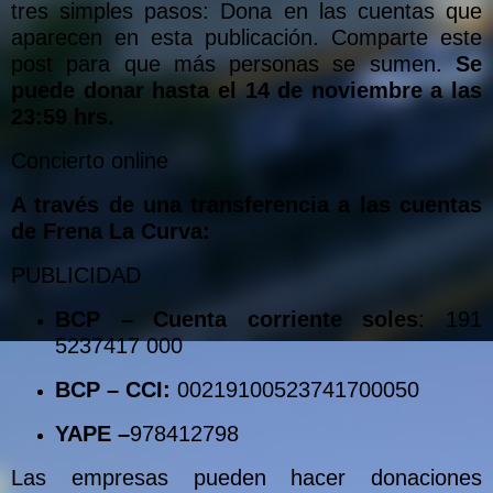
tres simples pasos: Dona en las cuentas que
aparecen en esta publicación. Comparte este
post para que más personas se sumen.
Se
puede donar hasta el 14 de noviembre a las
23:59 hrs.
Concierto online
A través de una transferencia a las cuentas
de Frena La Curva:
PUBLICIDAD
BCP – Cuenta corriente soles
: 191
5237417 000
BCP – CCI:
00219100523741700050
YAPE –
978412798
Las empresas pueden hacer donaciones