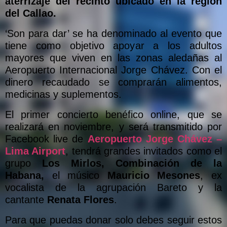
aterrizaje del recinto ubicado en la región
del Callao.
‘Son para dar’ se ha denominado al evento que
tiene como objetivo apoyar a los adultos
mayores que viven en las zonas aledañas al
Aeropuerto Internacional Jorge Chávez. Con el
dinero recaudado se comprarán alimentos,
medicinas y suplementos.
El primer concierto benéfico online, que se
realizará en noviembre, y será transmitido por
Facebook live de
Aeropuerto Jorge Chávez –
Lima Airport
, tendrá grandes invitados como el
grupo
Los Mirlos, Combinación de la
Habana,
el músico
Mauricio Mesones
, ex
vocalista de la agrupación Bareto y la
cantante
Renata Flores
.
Para que puedas donar solo debes seguir estos