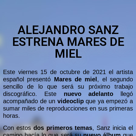
ALEJANDRO SANZ
ESTRENA MARES DE
MIEL
Este viernes 15 de octubre de 2021 el artista
español presentó
Mares de miel
, el segundo
sencillo de lo que será su próximo trabajo
discográfico. Este
nuevo
adelanto
llegó
acompañado de un
videoclip
que ya empezó a
sumar miles de reproducciones en sus primeras
horas.
Con estos
dos primeros temas
, Sanz inicia el
camino hacía lo que será su
nuevo álbum
que