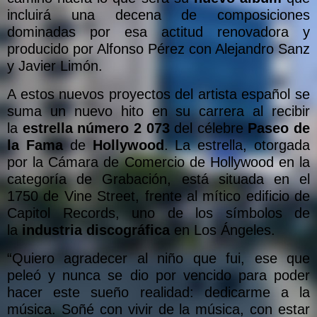
incluirá una decena de composiciones
dominadas por esa actitud renovadora y
producido por Alfonso Pérez con Alejandro Sanz
y Javier Limón.
A estos nuevos proyectos del artista español se
suma un nuevo hito en su carrera al recibir
la
estrella número 2 073
del célebre
Paseo de
la Fama
de
Hollywood
. La estrella, otorgada
por la Cámara de Comercio de Hollywood en la
categoría de Grabación, está situada en el
1750 de Vine Street, frente al mítico edificio de
Capitol Records, uno de los símbolos de
la
industria discográfica
en Los Ángeles.
“Quiero agradecer al niño que fui, ese que
peleó y nunca se dio por vencido para poder
hacer este sueño realidad: dedicarme a la
música. Soñé con vivir de la música, con estar