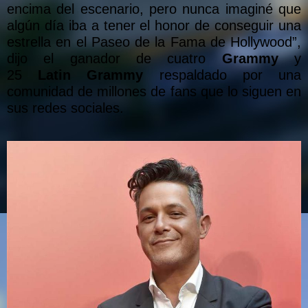
encima del escenario, pero nunca imaginé que
algún día iba a tener el honor de conseguir una
estrella en el Paseo de la Fama de Hollywood”,
dijo el ganador de cuatro
Grammy
y
25
Latin Grammy
respaldado por una
comunidad de millones de fans que lo siguen en
sus redes sociales.