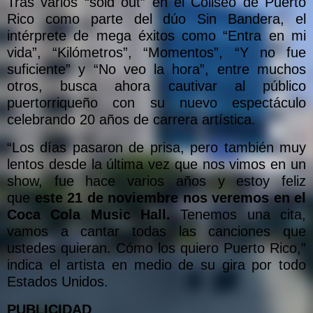
Tras varios “sold out” en el Coliseo de Puerto
Rico como parte del dúo Sin Bandera, el
intérprete de mega éxitos como “Entra en mi
vida”, “Kilómetros”, “Momentos”, “Y no fue
suficiente” y “No veo la hora”, entre muchos
otros, busca ahora cautivar al público
puertorriqueño con su nuevo espectáculo
celebrando 20 años de carrera artística.
“Los días pasaron de prisa, pero también muy
lentos desde la última vez que nos vimos en un
show, fue hace varios años y estoy feliz
que
este 21 de noviembre nos veremos en el
Coca Cola Music Hall.
Tenemos una cita,
vamos a cantar todas las canciones que
ustedes quieran. Cómo los quiero Puerto Rico,”
indica el artista en medio de su gira por todo
Estados Unidos.
PUBLICIDAD