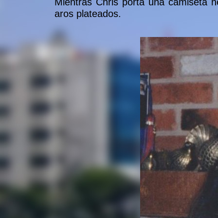
Mientras Chris porta una camiseta n
aros plateados.