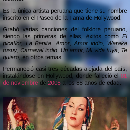
Es la única artista peruana que tiene su nombre
inscrito en el Paseo de la Fama de Hollywood.
Grabó varias canciones del folklore peruano,
siendo las primeras de ellas, éxitos como
El
picaflor,
La Benita
,
Amor
,
Amor indio
,
Waraka
tusuy
,
Carnaval indio
,
Un amor, Mi vida tuya
,
Te
quiero
, en otros temas.
Permaneció casi tres décadas alejada del país,
instalándose en Hollywood, donde falleció el
01
de noviembre
de
2008
a los 88 años de edad.