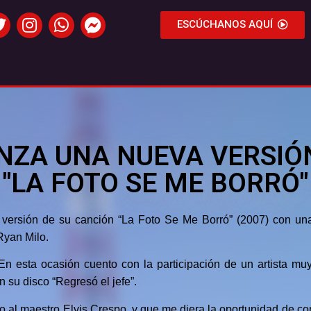
ESCÚCHANOS AQUÍ
ANZA UNA NUEVA VERSIÓ
"LA FOTO SE ME BORRÓ"
versión de su canción “La Foto Se Me Borró” (2007) con una
Ryan Milo.
En esta ocasión cuento con la participación de un artista mu
 su disco “Regresó el jefe”.
o al maestro Elvis Crespo, y que me diera la oportunidad de co