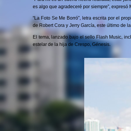
es algo que agradeceré por siempre”, expresó M
“La Foto Se Me Borró”, letra escrita por el p
de Robert Cora y Jerry García, este último de l
El tema, lanzado bajo el sello Flash Music, inc
estelar de la hija de Crespo, Génesis.