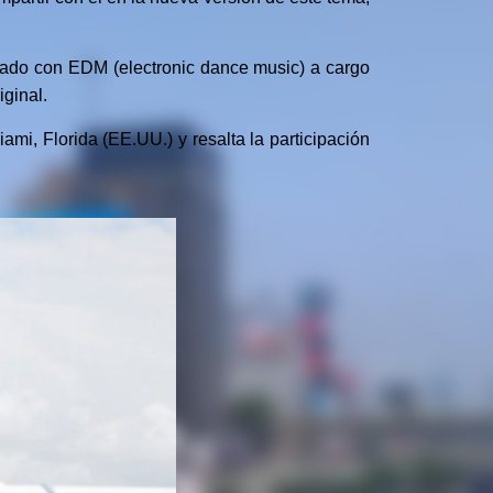
onado con EDM (electronic dance music) a cargo
iginal.
ami, Florida (EE.UU.) y resalta la participación