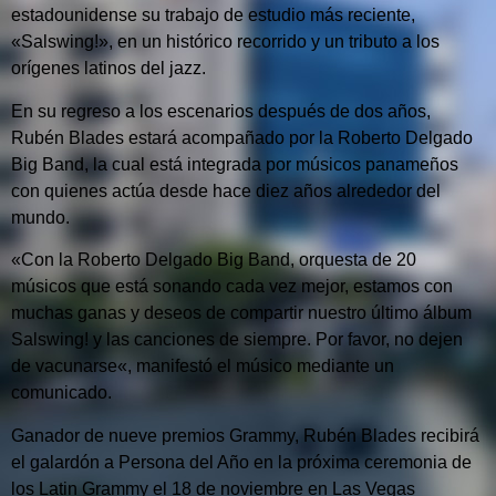
estadounidense su trabajo de estudio más reciente,
«Salswing!», en un histórico recorrido y un tributo a los
orígenes latinos del jazz.
En su regreso a los escenarios después de dos años,
Rubén Blades estará acompañado por la Roberto Delgado
Big Band, la cual está integrada por músicos panameños
con quienes actúa desde hace diez años alrededor del
mundo.
«Con la Roberto Delgado Big Band, orquesta de 20
músicos que está sonando cada vez mejor, estamos con
muchas ganas y deseos de compartir nuestro último álbum
Salswing! y las canciones de siempre. Por favor, no dejen
de vacunarse«, manifestó el músico mediante un
comunicado.
Ganador de nueve premios Grammy, Rubén Blades recibirá
el galardón a Persona del Año en la próxima ceremonia de
los Latin Grammy el 18 de noviembre en Las Vegas