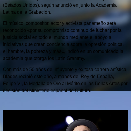
(Estados Unidos), según anunció en junio la Academia
Latina de la Grabación.
El músico, compositor, actor y activista panameño será
reconocido «por su compromiso contínuo de luchar por la
justicia social en todo el mundo mediante el apoyo a
iniciativas que crean conciencia sobre la opresión política,
el hambre, la pobreza y más«, indicó en un comunicado la
academia que otorga los Latin Grammy.
Con más de 50 años de influyente y exitosa carrera artística,
Blades recibió este año, a manos del Rey de España,
Felipe VI, la Medalla de Oro al Mérito en las Bellas Artes por
decisión del Ministerio español de Cultura.