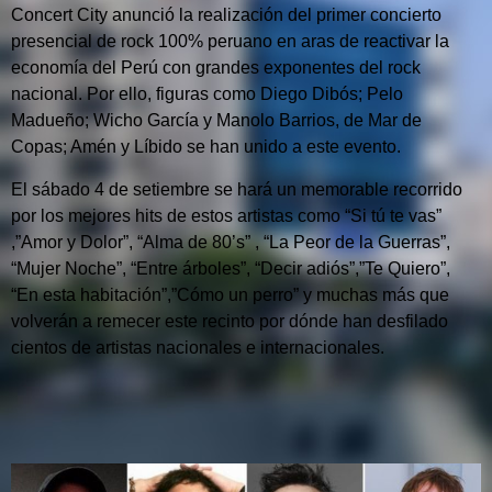
Concert City anunció la realización del primer concierto
presencial de rock 100% peruano en aras de reactivar la
economía del Perú con grandes exponentes del rock
nacional. Por ello, figuras como Diego Dibós; Pelo
Madueño; Wicho García y Manolo Barrios, de Mar de
Copas; Amén y Líbido se han unido a este evento.
El sábado 4 de setiembre se hará un memorable recorrido
por los mejores hits de estos artistas como “Si tú te vas”
,”Amor y Dolor”, “Alma de 80’s” , “La Peor de la Guerras”,
“Mujer Noche”, “Entre árboles”, “Decir adiós”,”Te Quiero”,
“En esta habitación”,”Cómo un perro” y muchas más que
volverán a remecer este recinto por dónde han desfilado
cientos de artistas nacionales e internacionales.