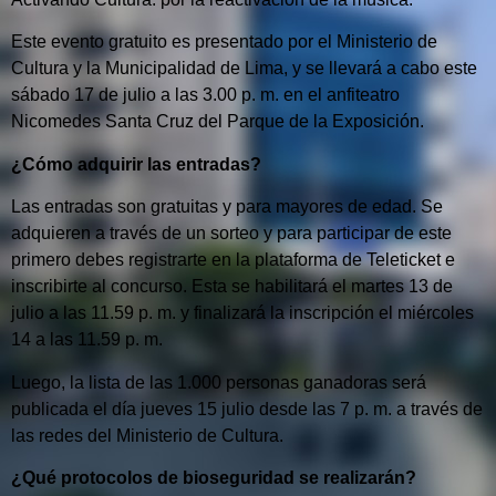
Este evento gratuito es presentado por el Ministerio de
Cultura y la Municipalidad de Lima, y se llevará a cabo este
sábado 17 de julio a las 3.00 p. m. en el anfiteatro
Nicomedes Santa Cruz del Parque de la Exposición.
¿Cómo adquirir las entradas?
Las entradas son gratuitas y para mayores de edad. Se
adquieren a través de un sorteo y para participar de este
primero debes registrarte en la plataforma de Teleticket e
inscribirte al concurso. Esta se habilitará el martes 13 de
julio a las 11.59 p. m. y finalizará la inscripción el miércoles
14 a las 11.59 p. m.
Luego, la lista de las 1.000 personas ganadoras será
publicada el día jueves 15 julio desde las 7 p. m. a través de
las redes del Ministerio de Cultura.
¿Qué protocolos de bioseguridad se realizarán?