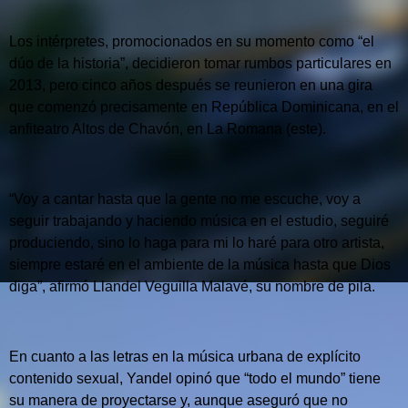
Los intérpretes, promocionados en su momento como “el
dúo de la historia”, decidieron tomar rumbos particulares en
2013, pero cinco años después se reunieron en una gira
que comenzó precisamente en República Dominicana, en el
anfiteatro Altos de Chavón, en La Romana (este).
“Voy a cantar hasta que la gente no me escuche, voy a
seguir trabajando y haciendo música en el estudio, seguiré
produciendo, sino lo haga para mi lo haré para otro artista,
siempre estaré en el ambiente de la música hasta que Dios
diga”, afirmó Llandel Veguilla Malavé, su nombre de pila.
En cuanto a las letras en la música urbana de explícito
contenido sexual, Yandel opinó que “todo el mundo” tiene
su manera de proyectarse y, aunque aseguró que no