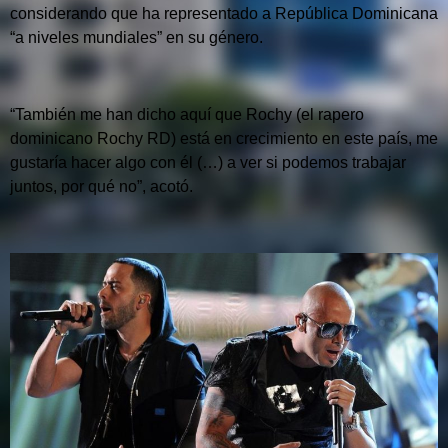
considerando que ha representado a República Dominicana
“a niveles mundiales” en su género.
“También me han dicho aquí que Rochy (el rapero
dominicano Rochy RD) está en crecimiento en este país, me
gustaría hacer algo con él (…) a ver si podemos trabajar
juntos, por qué no”, acotó.