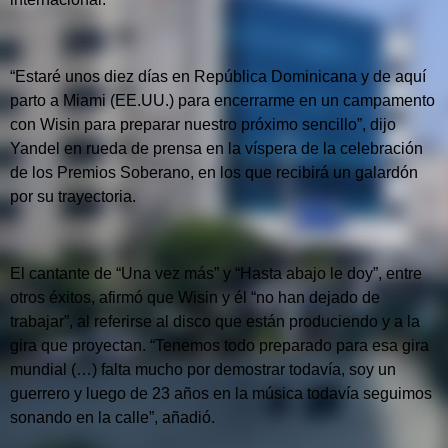
“Estaré unos diez días en República Dominicana y de aquí
parto a Miami (EE.UU.) para encerrarme en un campamento
con Wisin para preparar nuestro próximo sencillo”, dijo
Yandel en rueda de prensa en la víspera de la celebración
de los Premios Soberano, en los que recibirá un galardón
por su trayectoria.
El cantante de “Una vez más” y “Hasta abajo le doy”, entre
otros éxitos, afirmó que Wisin y él “no han dejado de
trabajar”, al referirse al disco que están produciendo y a la
gira que proyectan. “Tenemos todo preparado para esa gira
mundial (…) falta mucho por demostrar todavía, soy un
guerrero y luego de 23 años en la música todavía seguimos
sonando en la calle”, añadió.