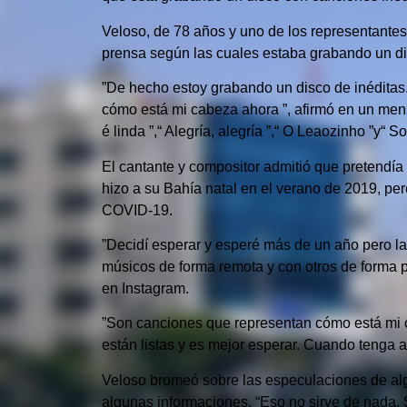
Veloso, de 78 años y uno de los representantes
prensa según las cuales estaba grabando un di
”De hecho estoy grabando un disco de inéditas
cómo está mi cabeza ahora ”, afirmó en un mensa
é linda ”,“ Alegría, alegría ”,“ O Leaozinho ”y“ S
El cantante y compositor admitió que pretendí
hizo a su Bahía natal en el verano de 2019, pe
COVID-19.
”Decidí esperar y esperé más de un año pero l
músicos de forma remota y con otros de forma pr
en Instagram.
”Son canciones que representan cómo está mi 
están listas y es mejor esperar.
Cuando tenga alg
Veloso bromeó sobre las especulaciones de alg
algunas informaciones.
“Eso no sirve de nada.