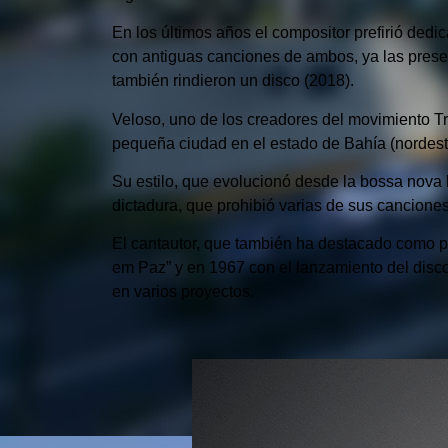
En los últimos años el compositor prefirió dedi
con antiguas canciones de ambos, ya las presen
también rindieron un disco (2018).
Veloso, uno de los creadores del movimiento Tro
pequeña ciudad en el estado de Bahía (nordeste
Su estilo, que evolucionó desde la bossa nova 
dictadura, que prohibió varias de sus canciones
El cantautor, que también ha destacado como p
em Paz” y en 1967 con el lanzamiento del disco 
en varios proyectos.