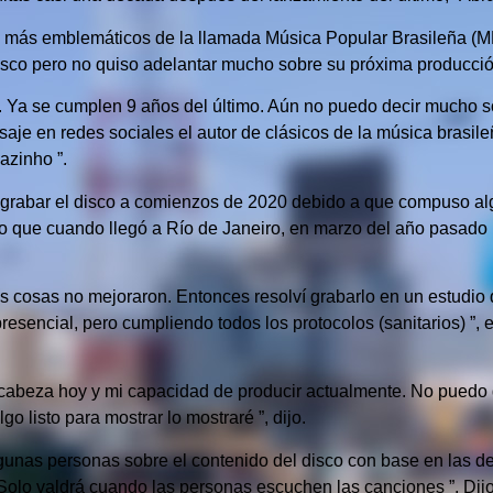
 más emblemáticos de la llamada Música Popular Brasileña (MPB
sco pero no quiso adelantar mucho sobre su próxima producció
.
Ya se cumplen 9 años del último.
Aún no puedo decir mucho so
je en redes sociales el autor de clásicos de la música brasile
oazinho ”.
a grabar el disco a comienzos de 2020 debido a que compuso a
ro que cuando llegó a Río de Janeiro, en marzo del año pasado 
as cosas no mejoraron.
Entonces resolví grabarlo en un estudio
esencial, pero cumpliendo todos los protocolos (sanitarios) ”, 
cabeza hoy y mi capacidad de producir actualmente.
No puedo 
o listo para mostrar lo mostraré ”, dijo.
unas personas sobre el contenido del disco con base en las d
Solo valdrá cuando las personas escuchen las canciones ”, Dijo