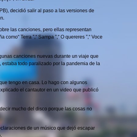
), decidió salir al paso a las versiones de
n.
bre las canciones, pero ellas representan
ña como“ Terra ”,“ Sampa ”,“ O quereres ”,“ Voce
lgunas canciones nuevas durante un viaje que
, estaba todo paralizado por la pandemia de la
 que tengo en casa.
Lo hago con algunos
explicado el cantautor en un video que publicó
decir mucho del disco porque las cosas no
eclaraciones de un músico que dejó escapar
.