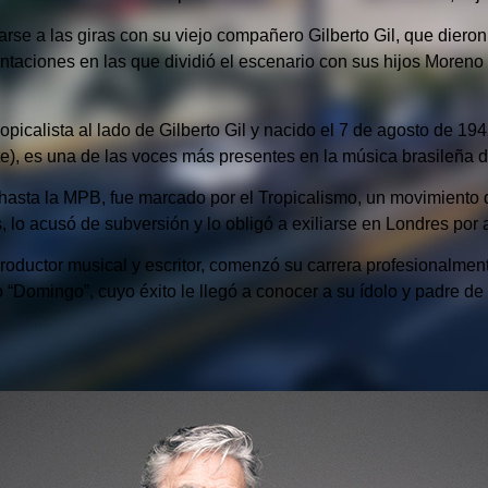
carse a las giras con su viejo compañero Gilberto Gil, que dier
taciones en las que dividió el escenario con sus hijos Moreno 
picalista al lado de Gilberto Gil y nacido el 7 de agosto de 19
), es una de las voces más presentes en la música brasileña de
hasta la MPB, fue marcado por el Tropicalismo, un movimiento q
, lo acusó de subversión y lo obligó a exiliarse en Londres por
roductor musical y escritor, comenzó su carrera profesionalme
“Domingo”, cuyo éxito le llegó a conocer a su ídolo y padre de 