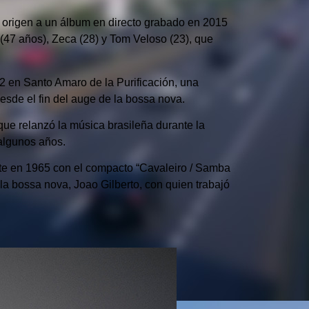
on origen a un álbum en directo grabado en 2015
(47 años), Zeca (28) y Tom Veloso (23), que
42 en Santo Amaro de la Purificación, una
sde el fin del auge de la bossa nova.
ue relanzó la música brasileña durante la
 algunos años.
nte en 1965 con el compacto “Cavaleiro / Samba
la bossa nova, Joao Gilberto, con quien trabajó