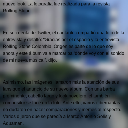
nuevo look.
La fotografía fue realizada para la revista
Rolling Stone.
En su cuenta de Twitter, el cantante compartió una foto de la
entrevista y detalló: “Gracias por el espacio y la entrevista
Rolling Stone Colombia.
Origen es parte de lo que soy
ahora y este álbum va a marcar pa ‘dónde voy con el sonido
de mi nueva música ”, dijo.
Asimismo, las imágenes llamaron más la atención de sus
fans que el anuncio de su nuevo álbum.
Con una barba
prominente, cabello largo y look novelero, el también
compositor se luce en la foto.
Ante ello, varios cibernautas
no dudaron en hacer comparaciones y memes al respecto.
Varios dijeron que se parecía a Marco Antonio Solís y
Aquaman.