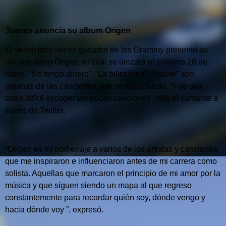
J
uanes anuncia su album Origen
El veinticinco veces ganador de los Grammy presentó su
décimo disco Origen, el cual se lanzará el próximo 28 de
mayo.
“No tengo dinero”, “La bilirrubina”, “Volver” son
algunas de las canciones que se escucharán.
“Fue una
tarea difícil escoger tan pocas canciones”, dijo el cantante a
través de Twitter.
“Origen es mi homenaje a varios de los artistas y canciones
que me inspiraron e influenciaron antes de mi carrera como
solista.
Aquellas que marcaron el principio de mi amor por la
música y que siguen siendo un mapa al que regreso
constantemente para recordar quién soy, dónde vengo y
hacia dónde voy ”, expresó.