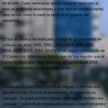
en el oído.
Cabe mencionar que el cantante mexicano sí
tuvo un problema relacionado a este tipo en nuestra capital,
pero no fue como lo narró la serie en el gigante del
streaming.
El Sol de México ha realizado un total de 12 conciertos en
Lima en los años 1990, 1991, 1992, 1993, 1996, 2002,
2004, 2010, 2013, 2014, 2018 y 2019, según información de
El Comercios.
Además se detalla que no hay registro que el
cantante mexicano haya realizado un concierto en 2005
como se menciona en la serie de Netflix.
“Contacté a Luisito Rey y vino Luis Miguel, e hicimos una
gira por el país.
Esa fue la primera vez.
Su papá era su
manager.
Su papá también trabajó conmigo, él también era
cantante ”, comentó el empresario peruano Jorge Fernández