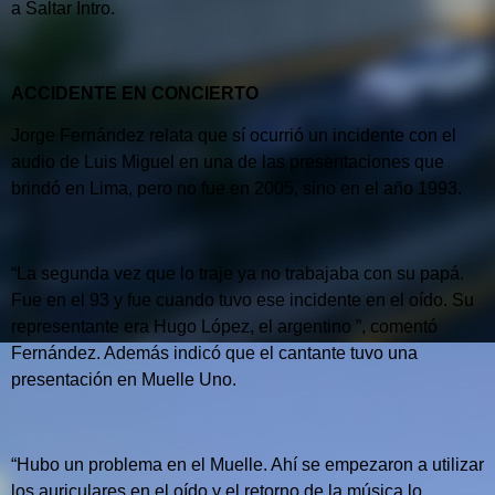
a Saltar Intro.
ACCIDENTE EN CONCIERTO
Jorge Fernández relata que sí ocurrió un incidente con el
audio de Luis Miguel en una de las presentaciones que
brindó en Lima, pero no fue en 2005, sino en el año 1993.
“La segunda vez que lo traje ya no trabajaba con su papá.
Fue en el 93 y fue cuando tuvo ese incidente en el oído.
Su
representante era Hugo López, el argentino ”, comentó
Fernández.
Además indicó que el cantante tuvo una
presentación en Muelle Uno.
“Hubo un problema en el Muelle.
Ahí se empezaron a utilizar
los auriculares en el oído y el retorno de la música lo