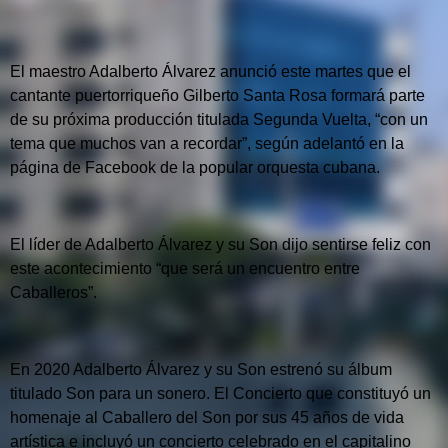
El maestro Adalberto Álvarez anunció este martes que el
cantante puertorriqueño Gilberto Santa Rosa formará parte
de su próxima producción titulada Segunda Vuelta, “con un
tema que muchos van a recordar”, según adelantó en la
página de Facebook de la popular orquesta cubana.
El líder de Adalberto Álvarez y su Son dijo sentirse feliz con
este acontecimiento “que será un encuentro entre
Caballeros”.
En 2020 Adalberto Álvarez y su Son estrenó su álbum
titulado Son para un sonero. El Concierto que constituyó un
homenaje al Caballero del Son por sus 45 años de vida
artística e incluyó un concierto celebrado en el capitalino