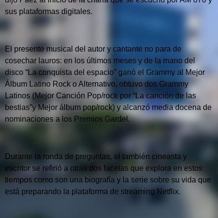
sus plataformas digitales.
El presente musical del autor y cantante no para de
cosechar lauros: en los últimos meses y de la mano del
disco “La conquista del espacio” ganó el Grammy al Mejor
Álbum Latino Rock o Alternativo, obtuvo dos Grammy
Latinos (Mejor Canción Pop/rock por “La canción de las
bestias”y Mejor álbum pop/rock) y alcanzó media docena de
nominaciones a los Premios Gardel.
Durante la ronda de preguntas, el también cineasta y
escritor se refirió a otras dos facetas que explora en estos
tiempos como son una biografía y la serie sobre su vida que
está preparando la plataforma de streaming Netflix.