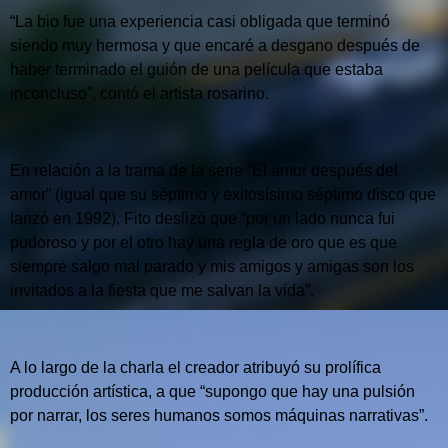
“La bio fue una experiencia casi obligada que terminó
siendo muy hermosa y que encaré a desgano después de
haber terminado el guión de una película que estaba
inconcluso”, contó el artista rosarino.
En relación a la trama de la serie “El amor después del
amor” (igual que su séptimo y exitosísimo séptimo disco que
lanzó en 1992), Fito deslizó que “por un lado nunca fui
pudoroso y por el otro hay una regla de oro que es que
siempre salgo mal parado y mis amigos y amigas son los
invitados a la fiesta que me salvan la vida”.
A lo largo de la charla el creador atribuyó su prolífica
producción artística, a que “supongo que hay una pulsión
por narrar, los seres humanos somos máquinas narrativas”.