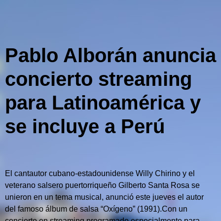
Pablo Alborán anuncia
concierto streaming
para Latinoamérica y
se incluye a Perú
El cantautor cubano-estadounidense Willy Chirino y el
veterano salsero puertorriqueño Gilberto Santa Rosa se
unieron en un tema musical, anunció este jueves el autor
del famoso álbum de salsa “Oxígeno” (1991).
Con un
concierto en streaming programado especialmente para