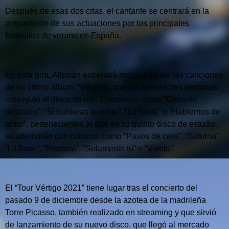
Después de esas dos citas, el cantante se centrará en la
preparación de sus actuaciones por los principales
festivales de verano en España.
En esta gira, Alborán estrenará mundialmente las canciones
de su último álbum, “Vértigo”, que en apenas tres semanas
consiguió el disco de oro. Canciones como “Corazón
descalzo”, “Si hubieras querido”, “La fiesta” o “Hablemos de
amor”, pertenecientes al que es su quinto disco de estudio,
se alternarán con clásicos como “Pasos de cero”, “Saturno”,
“La llave”, “Prometo”, “Solamente tú” o “Vívela”.
El “Tour Vértigo 2021” tiene lugar tras el concierto del
pasado 9 de diciembre desde la azotea de la madrileña
Torre Picasso, también realizado en streaming y que sirvió
de lanzamiento de su nuevo disco, que llegó al mercado