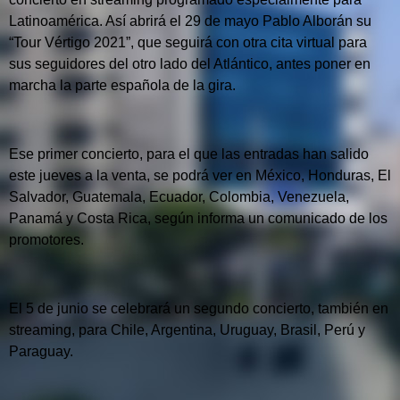
Latinoamérica. Así abrirá el 29 de mayo Pablo Alborán su
“Tour Vértigo 2021”, que seguirá con otra cita virtual para
sus seguidores del otro lado del Atlántico, antes poner en
marcha la parte española de la gira.
Ese primer concierto, para el que las entradas han salido
este jueves a la venta, se podrá ver en México, Honduras, El
Salvador, Guatemala, Ecuador, Colombia, Venezuela,
Panamá y Costa Rica, según informa un comunicado de los
promotores.
El 5 de junio se celebrará un segundo concierto, también en
streaming, para Chile, Argentina, Uruguay, Brasil, Perú y
Paraguay.