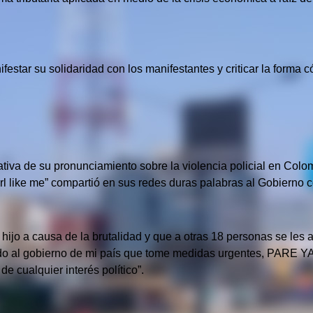
ifestar su solidaridad con los manifestantes y criticar la form
ativa de su pronunciamiento sobre la violencia policial en Co
“Girl like me” compartió en sus redes duras palabras al Gobierno
ijo a causa de la brutalidad y que a otras 18 personas se les a
ido al gobierno de mi país que tome medidas urgentes, PARE YA
de cualquier interés político”.