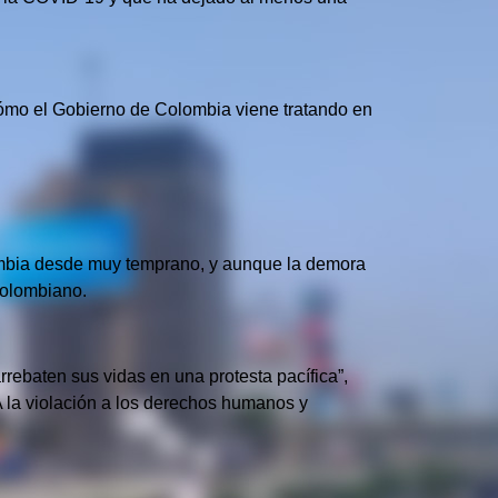
a cómo el Gobierno de Colombia viene tratando en
lombia desde muy temprano, y aunque la demora
 colombiano.
rrebaten sus vidas en una protesta pacífica”,
 la violación a los derechos humanos y