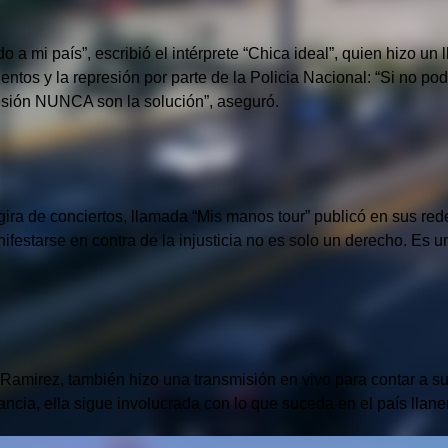
a mi país”, escribió el intérprete “Chica ideal”, quien hizo un 
entos y la represión por parte de la Policia Nacional: “Si no
presión NUNCA son la solución”, aseguró.
gira de conciertos, llamada “Mis manos tour” publicó en sus 
estarse en contra de la injusticia no es solo un derecho. Es u
a Ramirez, también hizo una transmisión en vivo para contar a s
ncia, ella sigue involucrada con lo que suceda en el país llane