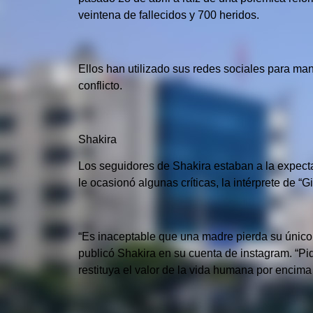
veintena de fallecidos y 700 heridos.
Ellos han utilizado sus redes sociales para man
conflicto.
Shakira
Los seguidores de Shakira estaban a la expect
le ocasionó algunas críticas, la intérprete de 
“Es inaceptable que una madre pierda su único h
publicó Shakira en su cuenta de instagram. “P
restituya el valor de la vida humana por encima 