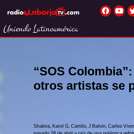
Uniendo Latinoamérica
“SOS Colombia”: 
otros artistas se
Shakira, Karol G, Camilo, J Balvin, Carlos Vive
pasado 28 de abril a raíz de una polémica refo