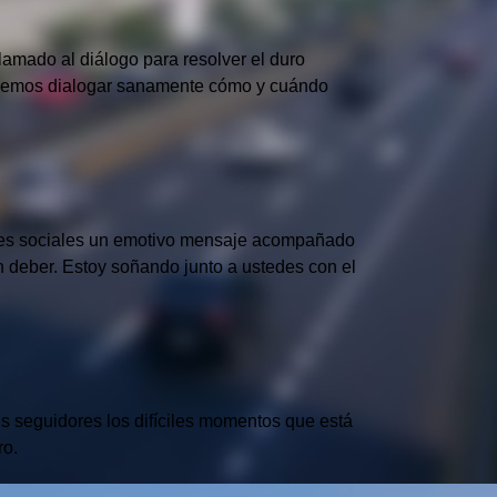
llamado al diálogo para resolver el duro
 podemos dialogar sanamente cómo y cuándo
redes sociales un emotivo mensaje acompañado
n deber. Estoy soñando junto a ustedes con el
us seguidores los difíciles momentos que está
ro.