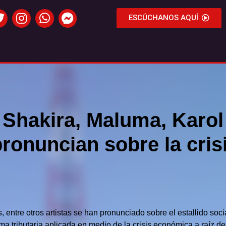
ESCÚCHANOS AQUÍ
Shakira, Maluma, Karol 
 pronuncian sobre la cri
s, entre otros artistas se han pronunciado sobre el estallido s
rma tributaria aplicada en medio de la crisis económica a raíz