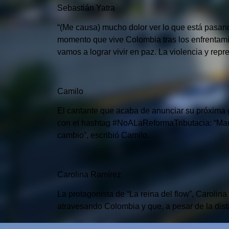
Sebastián Yatra
“(Me causa) mucho dolor ver lo que está pasando 
momento que vive Colombia tras los enfrentami
vamos a lograr vivir en paz. La violencia y re
Camilo
El cantante que acaba de anunciar su próxima 
con el hashtag #NoALaReformaTributacia: “Manif
cambio”, escribió Camilo.
Carolina Ramírez
La protagonista de “La reina del flow”, Carolin
atravesando Colombia y que, a pesar de la dista