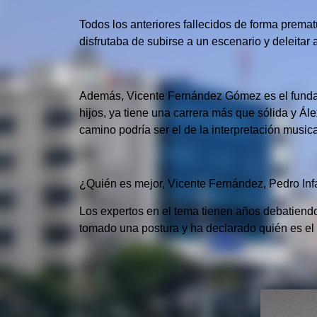
Todos los anteriores fallecidos de forma prema
disfrutaba de subirse a un escenario y deleit
Además, Vicente Fernández Gómez es el fundado
hijos, ya tiene una carrera más que sólida y Ál
camino podría ser el de la interpretación music
¿Quién es mejor, Vicente Fernández, Pedro Infa
Los expertos en el tema tienen años debatiendo
tomado una postura y ha declarado quién es el