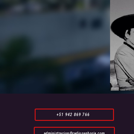
+51 942 869 766
administracion@radiosanborja.com