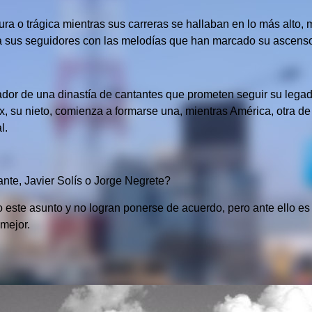
tura o trágica mientras sus carreras se hallaban en lo más alt
ar a sus seguidores con las melodías que han marcado su ascen
r de una dinastía de cantantes que prometen seguir su legado
ex, su nieto, comienza a formarse una, mientras América, otra d
al.
nte, Javier Solís o Jorge Negrete?
 este asunto y no logran ponerse de acuerdo, pero ante ello es 
 mejor.