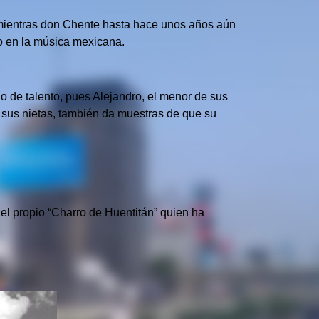
o, mientras don Chente hasta hace unos años aún
so en la música mexicana.
 de talento, pues Alejandro, el menor de sus
e sus nietas, también da muestras de que su
el propio “Charro de Huentitán” quien ha