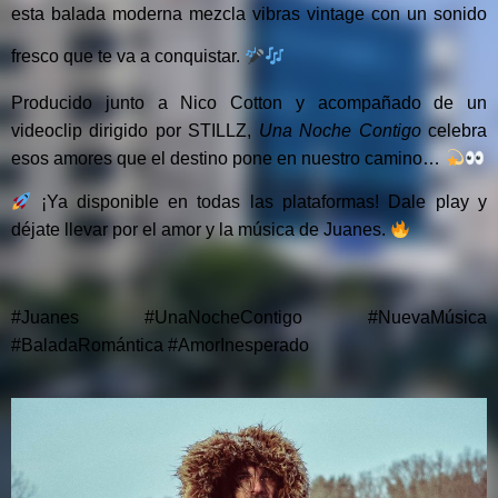
esta balada moderna mezcla vibras vintage con un sonido
fresco que te va a conquistar.
Producido junto a Nico Cotton y acompañado de un
videoclip dirigido por STILLZ,
Una Noche Contigo
celebra
esos amores que el destino pone en nuestro camino…
¡Ya disponible en todas las plataformas! Dale play y
déjate llevar por el amor y la música de Juanes.
#Juanes #UnaNocheContigo #NuevaMúsica
#BaladaRomántica #AmorInesperado