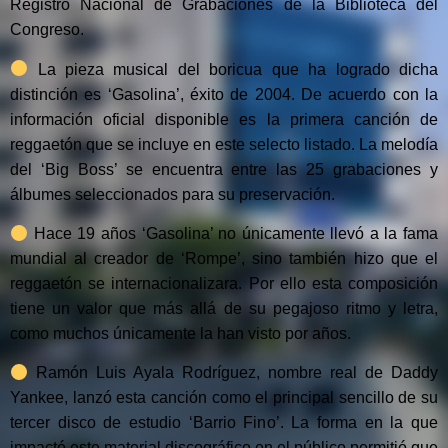
Registro Nacional de Grabaciones de la Biblioteca del
Congreso.
La pieza musical del boricua que ha logrado dicha
distinción es ‘Gasolina’, éxito de 2004. De acuerdo con la
información oficial disponible es la primera canción de
reggaetón que se incluye en este selecto listado. La melodía
del ‘Big Boss’ se encuentra entre las 25 grabaciones y
álbumes seleccionados para su preservación.
Hace 19 años ‘Gasolina’ no únicamente llevó a la fama
mundial al creador de ‘Rompe’, sino también hizo que el
reggaetón se internacionalizara. Por ello esta composición
tiene un valor que más allá de su pegajoso ritmo y letra,
como muchos únicamente la han visto por años.
Ramón Luis Ayala Rodríguez, nombre real de Daddy
Yankee, lanzó esta canción como el principal sencillo de su
tercer disco de estudio ‘Barrio Fino’. La forma en la que
impactó este material discográfico en el público permitió que