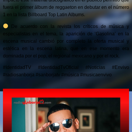
fuera el primer álbum de reggaeton en debutar en el número
1 en la lista Billboard Top Latin Albums.
De acuerdo con la revista los críticos de música y
especialistas en el tema, la aparición de ‘Gasolina’ en la
escena musical cambió por completo la oferta musical y
estética en la escena latina, que en ese momento era
dominada por el pop, el regional mexicano y por el rock.
#IdentidadTV #IdentidadTvOficial #Noticias #Envivo
#radiosanborja #sanborjatv #música #musicaenvivo