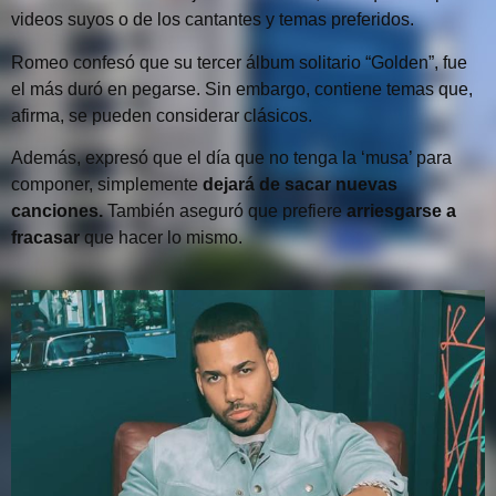
videos suyos o de los cantantes y temas preferidos.
Romeo confesó que su tercer álbum solitario “Golden”, fue
el más duró en pegarse. Sin embargo, contiene temas que,
afirma, se pueden considerar clásicos.
Además, expresó que el día que no tenga la ‘musa’ para
componer, simplemente
dejará de sacar nuevas
canciones.
También aseguró que prefiere
arriesgarse a
fracasar
que hacer lo mismo.